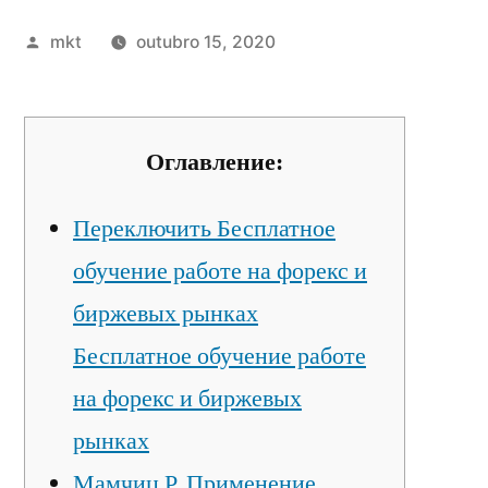
Publicado
mkt
outubro 15, 2020
por
Оглавление:
Переключить Бесплатное
обучение работе на форекс и
биржевых рынках
Бесплатное обучение работе
на форекс и биржевых
рынках
Мамчиц Р. Применение