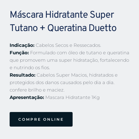
Máscara Hidratante Super 
Tutano + Queratina Duetto
Indicação:
 Cabelos Secos e Ressecados.
Função:
 Formulado com óleo de tutano e queratina 
que promovem uma super hidratação, fortalecendo 
e nutrindo os fios.
Resultado:
 Cabelos Super Macios, hidratados e 
protegidos dos danos causados pelo dia a dia. 
confere brilho e maciez.
Apresentação: 
Mascara Hidratante 1Kg
COMPRE ONLINE